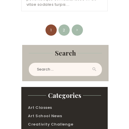
vitae sodales turpis.…
Posts
PAGE
1
PAGE
2
>
pagination
Search
Search
for:
Categories
Art Classes
Art School News
Creativity Challenge