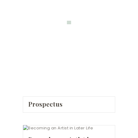
HOME
ONLINE SHOP
REGISTRATION
ABOUT US
MENTAL HEALTH
All Posts
WEEK
GALLERY
Home
All Posts
CONTACT
Prospectus