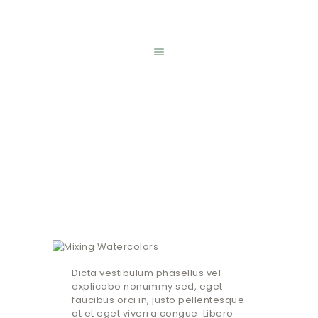
HOME
ONLINE SHOP
REGISTRATION
ABOUT US
MENTAL HEALTH
Mixing Watercolors
WEEK
GALLERY
Home
All Posts
...
Mixing Watercolors
CONTACT
Dicta vestibulum phasellus vel
explicabo nonummy sed, eget
faucibus orci in, justo pellentesque
at et eget viverra congue. Libero