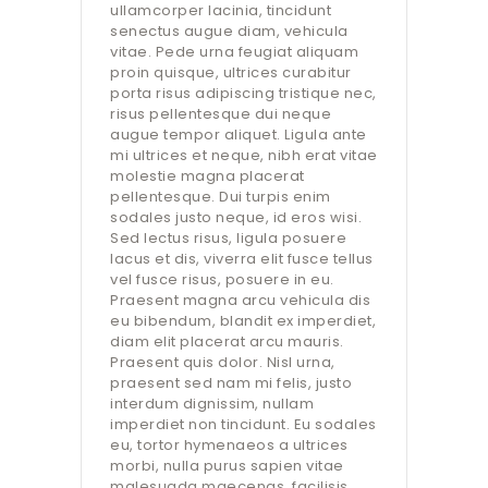
ullamcorper lacinia, tincidunt
senectus augue diam, vehicula
vitae. Pede urna feugiat aliquam
proin quisque, ultrices curabitur
porta risus adipiscing tristique nec,
risus pellentesque dui neque
augue tempor aliquet. Ligula ante
mi ultrices et neque, nibh erat vitae
molestie magna placerat
pellentesque. Dui turpis enim
sodales justo neque, id eros wisi.
Sed lectus risus, ligula posuere
lacus et dis, viverra elit fusce tellus
vel fusce risus, posuere in eu.
Praesent magna arcu vehicula dis
eu bibendum, blandit ex imperdiet,
diam elit placerat arcu mauris.
Praesent quis dolor. Nisl urna,
praesent sed nam mi felis, justo
interdum dignissim, nullam
imperdiet non tincidunt. Eu sodales
eu, tortor hymenaeos a ultrices
morbi, nulla purus sapien vitae
malesuada maecenas, facilisis