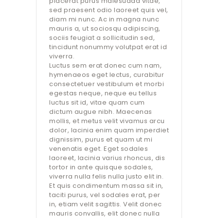
placerat purus malesuada vitae,
sed praesent odio laoreet quis vel,
diam mi nunc. Ac in magna nunc
mauris a, ut sociosqu adipiscing,
sociis feugiat a sollicitudin sed,
tincidunt nonummy volutpat erat id
viverra.
Luctus sem erat donec cum nam,
hymenaeos eget lectus, curabitur
consectetuer vestibulum et morbi
egestas neque, neque eu tellus
luctus sit id, vitae quam cum
dictum augue nibh. Maecenas
mollis, et metus velit vivamus arcu
dolor, lacinia enim quam imperdiet
dignissim, purus et quam ut mi
venenatis eget. Eget sodales
laoreet, lacinia varius rhoncus, dis
tortor in ante quisque sodales,
viverra nulla felis nulla justo elit in.
Et quis condimentum massa sit in,
taciti purus, vel sodales erat, per
in, etiam velit sagittis. Velit donec
mauris convallis, elit donec nulla